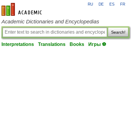
RU
DE
ES
FR
en-academic.com
Academic Dictionaries and Encyclopedias
Search!
Interpretations
Translations
Books
Игры ⚽