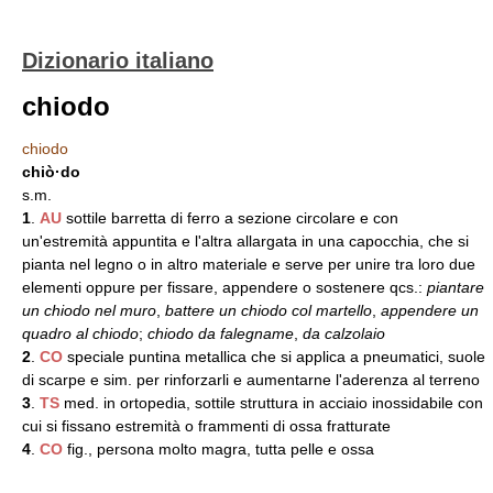
Dizionario italiano
chiodo
chiodo
chiò·do
s.m.
1
.
AU
sottile barretta di ferro a sezione circolare e con
un'estremità appuntita e l'altra allargata in una capocchia, che si
pianta nel legno o in altro materiale e serve per unire tra loro due
elementi oppure per fissare, appendere o sostenere qcs.:
piantare
un chiodo nel muro
,
battere un chiodo col martello
,
appendere un
quadro al chiodo
;
chiodo da falegname
,
da calzolaio
2
.
CO
speciale puntina metallica che si applica a pneumatici, suole
di scarpe e sim. per rinforzarli e aumentarne l'aderenza al terreno
3
.
TS
med. in ortopedia, sottile struttura in acciaio inossidabile con
cui si fissano estremità o frammenti di ossa fratturate
4
.
CO
fig., persona molto magra, tutta pelle e ossa