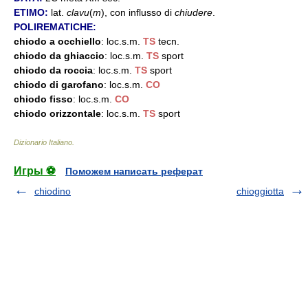
ETIMO:
lat.
clavu
(
m
), con influsso di
chiudere
.
POLIREMATICHE:
chiodo a occhiello
: loc.s.m.
TS
tecn.
chiodo da ghiaccio
: loc.s.m.
TS
sport
chiodo da roccia
: loc.s.m.
TS
sport
chiodo di garofano
: loc.s.m.
CO
chiodo fisso
: loc.s.m.
CO
chiodo orizzontale
: loc.s.m.
TS
sport
Dizionario Italiano
.
Игры ⚽
Поможем написать реферат
chiodino
chioggiotta