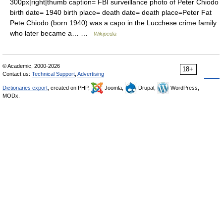
300px|right|thumb caption= FBI surveillance photo of Peter Chiodo
birth date= 1940 birth place= death date= death place=Peter Fat
Pete Chiodo (born 1940) was a capo in the Lucchese crime family
who later became a… …
Wikipedia
© Academic, 2000-2026
18+
Contact us:
Technical Support
,
Advertising
Dictionaries export
, created on PHP,
Joomla,
Drupal,
WordPress,
MODx.