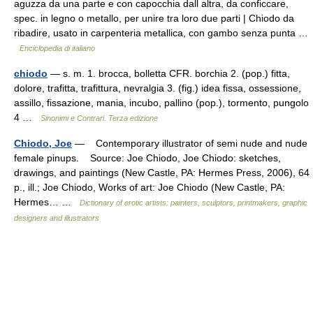
aguzza da una parte e con capocchia dall altra, da conficcare,
spec. in legno o metallo, per unire tra loro due parti | Chiodo da
ribadire, usato in carpenteria metallica, con gambo senza punta …
Enciclopedia di italiano
chiodo
— s. m. 1. brocca, bolletta CFR. borchia 2. (pop.) fitta,
dolore, trafitta, trafittura, nevralgia 3. (fig.) idea fissa, ossessione,
assillo, fissazione, mania, incubo, pallino (pop.), tormento, pungolo
4 …
Sinonimi e Contrari. Terza edizione
Chiodo, Joe
— Contemporary illustrator of semi nude and nude
female pinups. Source: Joe Chiodo, Joe Chiodo: sketches,
drawings, and paintings (New Castle, PA: Hermes Press, 2006), 64
p., ill.; Joe Chiodo, Works of art: Joe Chiodo (New Castle, PA:
Hermes… …
Dictionary of erotic artists: painters, sculptors, printmakers, graphic
designers and illustrators