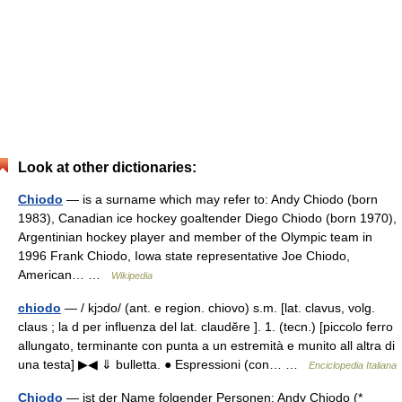
Look at other dictionaries:
Chiodo
— is a surname which may refer to: Andy Chiodo (born
1983), Canadian ice hockey goaltender Diego Chiodo (born 1970),
Argentinian hockey player and member of the Olympic team in
1996 Frank Chiodo, Iowa state representative Joe Chiodo,
American… …
Wikipedia
chiodo
— / kjɔdo/ (ant. e region. chiovo) s.m. [lat. clavus, volg.
claus ; la d per influenza del lat. claudĕre ]. 1. (tecn.) [piccolo ferro
allungato, terminante con punta a un estremità e munito all altra di
una testa] ▶◀ ⇓ bulletta. ● Espressioni (con… …
Enciclopedia Italiana
Chiodo
— ist der Name folgender Personen: Andy Chiodo (*