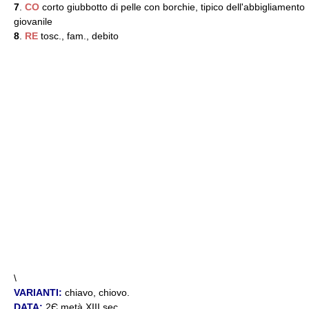
7
.
CO
corto giubbotto di pelle con borchie, tipico dell'abbigliamento
giovanile
8
.
RE
tosc., fam., debito
\
VARIANTI:
chiavo, chiovo.
DATA:
2Є metà XIII sec.